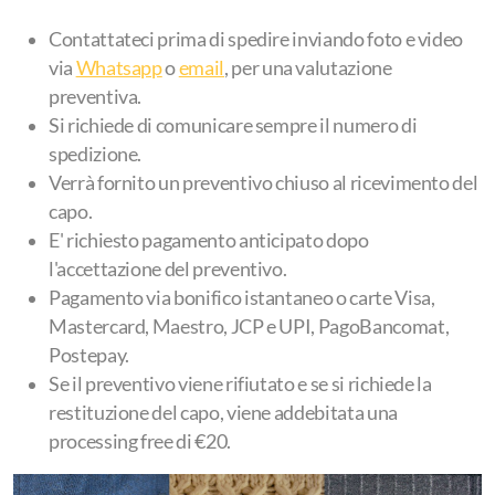
Contattateci prima di spedire inviando foto e video
via
Whatsapp
o
email
, per una valutazione
preventiva.
Si richiede di comunicare sempre il numero di
spedizione.
Verrà fornito un preventivo chiuso al ricevimento del
capo.
E' richiesto pagamento anticipato dopo
l'accettazione del preventivo.
Pagamento via bonifico istantaneo o carte Visa,
Mastercard, Maestro, JCP e UPI, PagoBancomat,
Postepay.
Se il preventivo viene rifiutato e se si richiede la
restituzione del capo, viene addebitata una
processing free di €20.