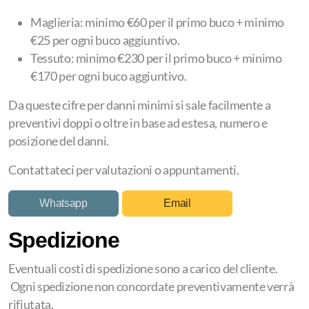
Maglieria: minimo €60 per il primo buco + minimo
€25 per ogni buco aggiuntivo.
Tessuto: minimo €230 per il primo buco + minimo
€170 per ogni buco aggiuntivo.
Da queste cifre per danni minimi si sale facilmente a
preventivi doppi o oltre in base ad estesa, numero e
posizione del danni.
Contattateci per valutazioni o appuntamenti.
Whatsapp
Email
Spedizione
Eventuali costi di spedizione sono a carico del cliente.
Ogni spedizione non concordate preventivamente verrà
rifiutata.